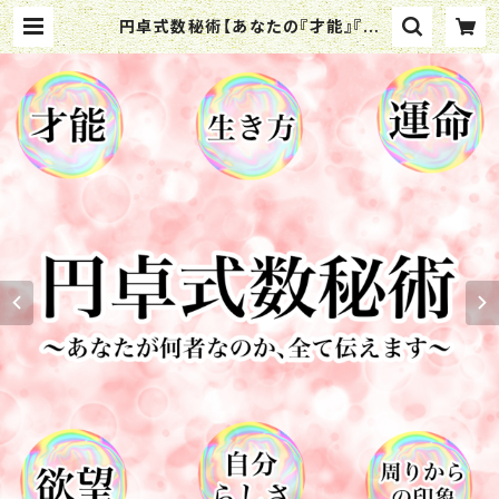
円卓式数秘術【あなたの『才能』『運
命』『欲望』『周りからの評価』『何者な
のか』全てお教えします】 | ミスタジオ
-mystudio-