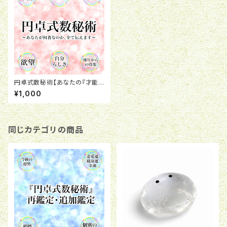
円卓式数秘術【あなたの『才能』
『運命』『欲望』『周りからの評価』
¥1,000
『何者なのか』全てお教えしま
す】
同じカテゴリの商品