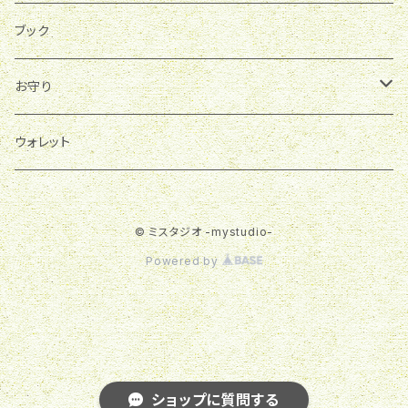
ブック
お守り
育て石
ウォレット
© ミスタジオ -mystudio-
Powered by
ショップに質問する