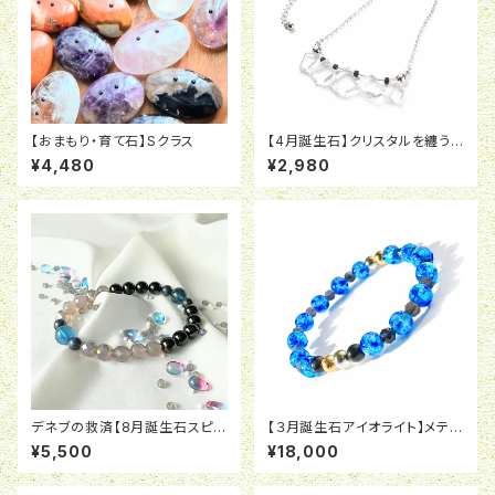
【おまもり・育て石】Sクラス
【4月誕生石】クリスタルを纏う
ネックレス【PPシリーズ】
¥4,480
¥2,980
デネブの救済【8月誕生石スピネ
【３月誕生石アイオライト】メテ
ル】
オ・コスモナフトラル【隕石】
¥5,500
¥18,000