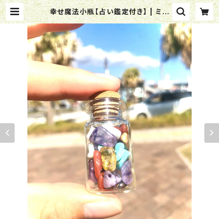
幸せ魔法小瓶【占い鑑定付き】 | ミス
タジオ -mystudio-