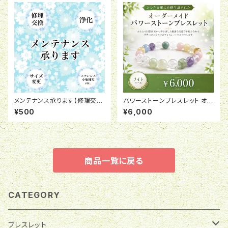
メンテナンス承ります【修理交
パワーストーンブレスレット オー
換・サイズ変更・浄化・ステンレ
ダーメイド【ライト】
¥500
¥6,000
ス・育て石のお目目追加etc…】
商品一覧に戻る
CATEGORY
ブレスレット