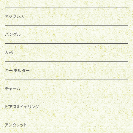
ホルダー
ネックレス
パワーストーン
バングル
人形
キーホルダー
チャーム
ピアス&イヤリング
アンクレット