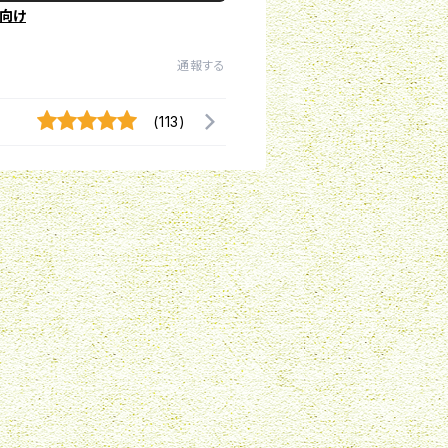
向け
通報する
(113)