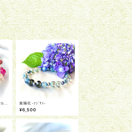
クルの
紫陽花 -ｱｼﾞｻｲ-
¥6,500