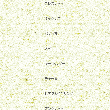
ブレスレット
ホルダー
ネックレス
パワーストーン
バングル
人形
キーホルダー
チャーム
ピアス&イヤリング
アンクレット