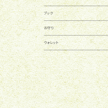
ブック
お守り
育て石
ウォレット