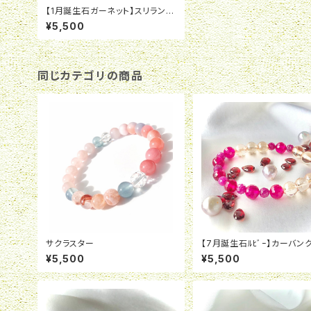
【1月誕生石ガーネット】スリランカ
の秘宝
¥5,500
同じカテゴリの商品
サクラスター
【7月誕生石ﾙﾋﾞｰ】カーバン
魔法
¥5,500
¥5,500