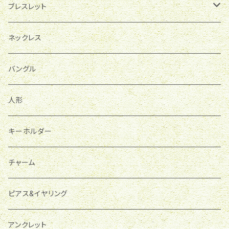
ブレスレット
ホルダー
ネックレス
パワーストーン
バングル
人形
キーホルダー
チャーム
ピアス&イヤリング
アンクレット