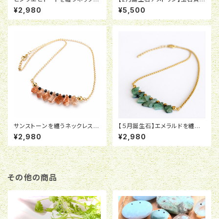
ス【PPシリーズ】
メトリンの雫を纏うﾈｯｸﾚｽ【PPシ
¥2,980
¥5,500
リーズ】
サンストーンを纏うネックレス
【５月誕生石】エメラルドを纏う
【PPシリーズ】
ネックレス【PPシリーズ】
¥2,980
¥2,980
その他の商品