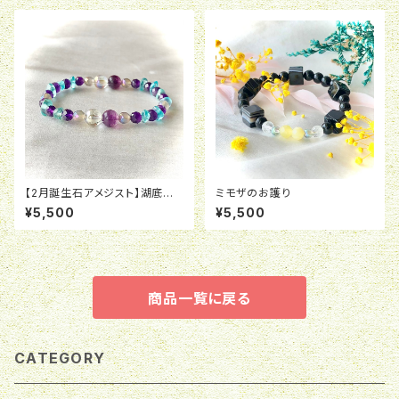
す】
【2月誕生石アメジスト】湖底の
ミモザのお護り
青トンボの化石
¥5,500
¥5,500
商品一覧に戻る
CATEGORY