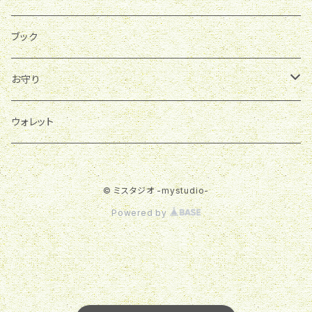
ブック
お守り
育て石
ウォレット
© ミスタジオ -mystudio-
Powered by