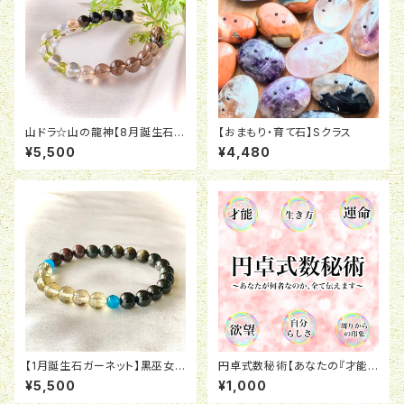
山ドラ☆山の龍神【8月誕生石ペ
【おまもり・育て石】Sクラス
リドット】
¥5,500
¥4,480
【1月誕生石ガーネット】黒巫女
円卓式数秘術【あなたの『才能』
の純真・改☆
『運命』『欲望』『周りからの評価』
¥5,500
¥1,000
『何者なのか』全てお教えしま