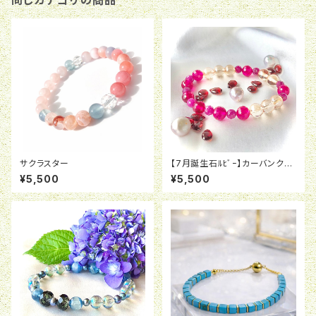
同じカテゴリの商品
サクラスター
【7月誕生石ﾙﾋﾞｰ】カーバンクル
の魔法
¥5,500
¥5,500