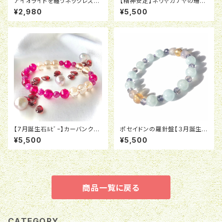
アイオライトを纏うネックレス【P
【精神安定】ネリヤカナヤの珊瑚
Pシリーズ】
礁
¥2,980
¥5,500
【7月誕生石ﾙﾋﾞｰ】カーバンクル
ポセイドンの羅針盤【３月誕生石
の魔法
アクアマリン】
¥5,500
¥5,500
商品一覧に戻る
CATEGORY