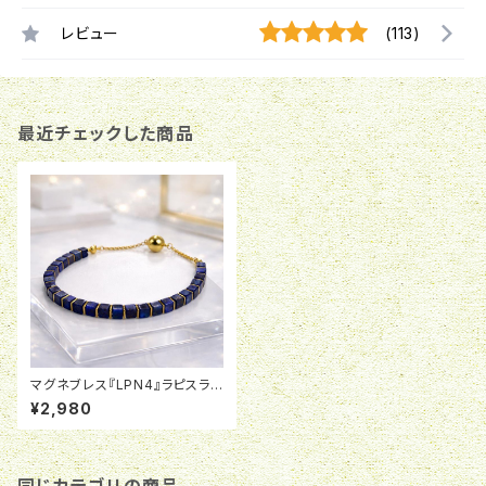
レビュー
(113)
最近チェックした商品
マグネブレス『LPN4』ラピスラズ
リ
¥2,980