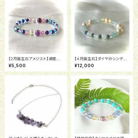
【2月誕生石アメジスト】湖底の
【４月誕生石】ダイヤのシンデレ
青トンボの化石
ラ【ダイヤモンド】
¥5,500
¥12,000