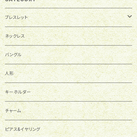
ブレスレット
ホルダー
ネックレス
パワーストーン
バングル
人形
キーホルダー
チャーム
ピアス&イヤリング