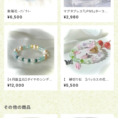
紫陽花 -ｱｼﾞｻｲ-
マグネブレス『LPN5』ターコイ
ズ【1/17（土）18:00販売開始】
¥6,500
¥2,980
【４月誕生石】ダイヤのシンデレ
【 縁切り石 】バッカスの花冠
ラ【ダイヤモンド】
【8月誕生石ペリドット】
¥12,000
¥5,500
その他の商品