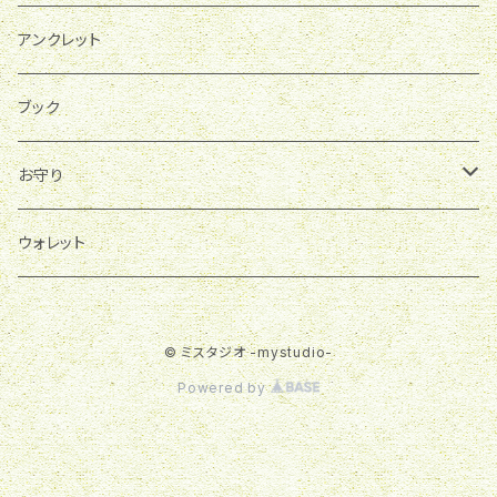
アンクレット
ブック
お守り
育て石
ウォレット
© ミスタジオ -mystudio-
Powered by